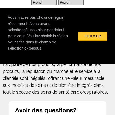
Skip to main content
Vous n'avez pas choisi de région
récemment. Nous avons
sélectionné une valeur par défaut
Produits
/
Analyses de sang
pour vous. Veuillez choisir la région
FERMER
souhaitée dans le champ de
Analyses de sang
sélection ci-dessus.
La qualité de nos produits, la performance de nos
produits, la réputation du marché et le service à la
clientèle sont inégalés, offrant une valeur mesurable
aux modèles de soins et de bien-être intégrés dans
tout le spectre des soins de santé cardiorespiratoires.
Avoir des questions?