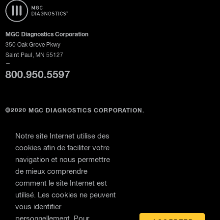
MGC Diagnostics Corporation
350 Oak Grove Pkwy
Saint Paul, MN 55127
—
800.950.5597
©2020 MGC DIAGNOSTICS CORPORATION.
Tous les droits sont réservés. MGC Diagnostics et ses sociétés affiliées sont des
employeurs d'égalité des chances/d'action positive engagés en faveur de la
Notre site Internet utilise des
diversité culturelle sur le lieu de travail et se conforment aux décrets exécutifs
cookies afin de faciliter votre
11246 et 13496 et notifient par la présente leur conformité à la FAR 52-222-26,
navigation et nous permettre
29 CFR Part 471, Annexe A à Sous-partie A, 41 CFR 60-1.4, 41 C.F.R. 60-
de mieux comprendre
250,5 et 41 C.F.R. 60-741.5.
comment le site Internet est
MGC Diagnostics Corporation à travers sa filiale Medical Graphics Corporation
utilisé. Les cookies ne peuvent
vous identifier
Politique de confidentialité
personnellement. Pour